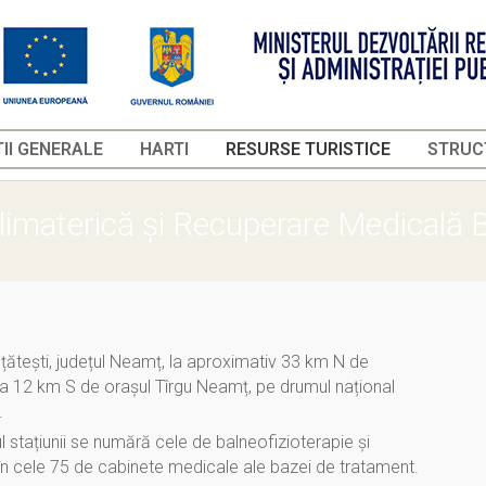
II GENERALE
HARTI
RESURSE TURISTICE
STRUCT
limaterică și Recuperare Medicală 
țătești, județul Neamț, la aproximativ 33 km N de
i la 12 km S de orașul Tîrgu Neamț, pe drumul național
.
ul stațiunii se numără cele de balneofizioterapie și
în cele 75 de cabinete medicale ale bazei de tratament.