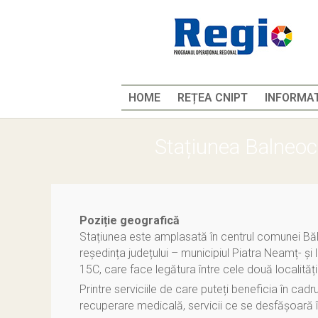
HOME
REȚEA CNIPT
INFORMAT
Stațiunea Balneoc
Poziție geografică
Stațiunea este amplasată în centrul comunei Băl
reședința județului – municipiul Piatra Neamț- ș
15C, care face legătura între cele două localități
Printre serviciile de care puteți beneficia în cadr
recuperare medicală, servicii ce se desfășoară 