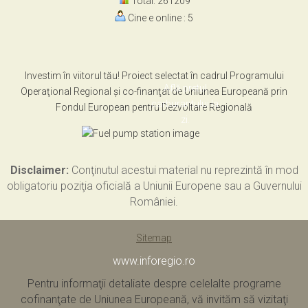
Total: 261209
Cine e online : 5
Investim în viitorul tău! Proiect selectat în cadrul Programului
Află pretul
Operaţional Regional şi co-finanţat de Uniunea Europeană prin
carburantului la
Fondul European pentru Dezvoltare Regională
zi.
Disclaimer:
Conţinutul acestui material nu reprezintă în mod
obligatoriu poziţia oficială a Uniunii Europene sau a Guvernului
României.
Sitemap
www.inforegio.ro
Pentru informaţii detaliate despre celelalte programe
cofinanţate de Uniunea Europeană, vă invităm să vizitaţi