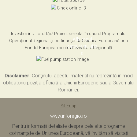
Total: 260759
Cine e online : 3
Investim în viitorul tău! Proiect selectat în cadrul Programului
Află pretul
Operaţional Regional şi co-finanţat de Uniunea Europeană prin
carburantului la
Fondul European pentru Dezvoltare Regională
zi.
Disclaimer:
Conţinutul acestui material nu reprezintă în mod
obligatoriu poziţia oficială a Uniunii Europene sau a Guvernului
României.
Sitemap
www.inforegio.ro
Pentru informaţii detaliate despre celelalte programe
cofinanţate de Uniunea Europeană, vă invităm să vizitaţi