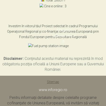
Total: 260511
Cine e online : 3
Investim în viitorul tău! Proiect selectat în cadrul Programului
Află pretul
Operaţional Regional şi co-finanţat de Uniunea Europeană prin
carburantului la
Fondul European pentru Dezvoltare Regională
zi.
Disclaimer:
Conţinutul acestui material nu reprezintă în mod
obligatoriu poziţia oficială a Uniunii Europene sau a Guvernului
României.
Sitemap
www.inforegio.ro
Pentru informaţii detaliate despre celelalte programe
cofinanţate de Uniunea Europeană, vă invităm să vizitaţi