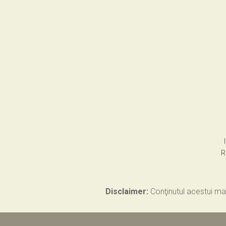
R
Disclaimer:
Conţinutul acestui mat