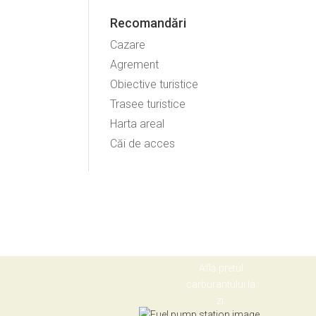
Recomandări
Cazare
Agrement
Obiective turistice
Trasee turistice
Harta areal
Căi de acces
Află pretul
carburantului la
zi.