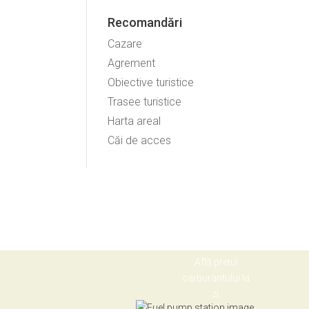
Recomandări
Cazare
Agrement
Obiective turistice
Trasee turistice
Harta areal
Căi de acces
Află pretul
carburantului la
zi.