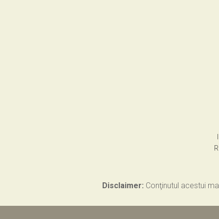
R
Disclaimer:
Conţinutul acestui mat