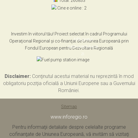
Total: 260833
Cine e online : 2
Investim în viitorul tău! Proiect selectat în cadrul Programului
Află pretul
Operaţional Regional şi co-finanţat de Uniunea Europeană prin
carburantului la
Fondul European pentru Dezvoltare Regională
zi.
Disclaimer:
Conţinutul acestui material nu reprezintă în mod
obligatoriu poziţia oficială a Uniunii Europene sau a Guvernului
României.
Sitemap
www.inforegio.ro
Pentru informaţii detaliate despre celelalte programe
cofinanţate de Uniunea Europeană, vă invităm să vizitaţi