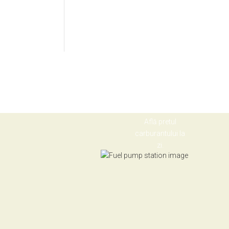
Află pretul
carburantului la
zi.