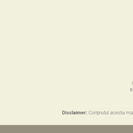
R
Disclaimer:
Conţinutul acestui mat