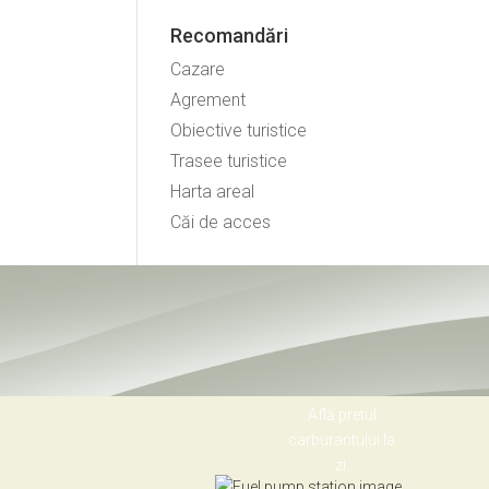
Recomandări
Cazare
Agrement
Obiective turistice
Trasee turistice
Harta areal
Căi de acces
Află pretul
carburantului la
zi.