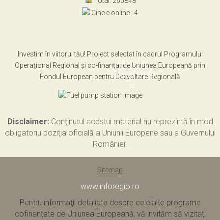
Total: 260848
Cine e online : 4
Investim în viitorul tău! Proiect selectat în cadrul Programului
Află pretul
Operaţional Regional şi co-finanţat de Uniunea Europeană prin
carburantului la
Fondul European pentru Dezvoltare Regională
zi.
Disclaimer:
Conţinutul acestui material nu reprezintă în mod
obligatoriu poziţia oficială a Uniunii Europene sau a Guvernului
României.
Sitemap
www.inforegio.ro
Pentru informaţii detaliate despre celelalte programe
cofinanţate de Uniunea Europeană, vă invităm să vizitaţi