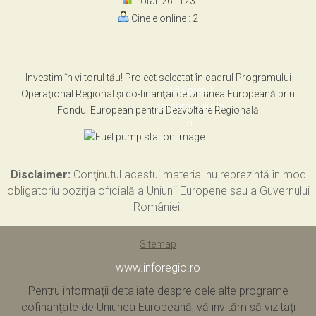
Total: 261123
Cine e online : 2
Investim în viitorul tău! Proiect selectat în cadrul Programului
Află pretul
Operaţional Regional şi co-finanţat de Uniunea Europeană prin
carburantului la
Fondul European pentru Dezvoltare Regională
zi.
Disclaimer:
Conţinutul acestui material nu reprezintă în mod
obligatoriu poziţia oficială a Uniunii Europene sau a Guvernului
României.
Sitemap
www.inforegio.ro
Pentru informaţii detaliate despre celelalte programe
cofinanţate de Uniunea Europeană, vă invităm să vizitaţi