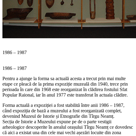
1986 – 1987
1986 – 1987
Pentru a ajunge la forma sa actuală acesta a trecut prin mai multe
etape ce pleacă de la prima expoziție muzeală din 1940, trece prin
perioada în care din 1968 este reorganizat în clădirea fostului Sfat
Popular Raional, iar în anul 1977 este transferat în actuala clădire.
Forma actuală a expoziției a fost stabilită între anii 1986 – 1987,
când expoziția de bază a muzeului a fost reorganizată complet,
devenind Muzeul de Istorie și Etnografie din Tîrgu Neamț.
Secția de Istorie a Muzeului expune pe de o parte vestigii
arheologice descoperite în arealul orașului Tîrgu Neamț ce dovedesc
că aici a existat una din cele mai vechi așezări locuite din zona