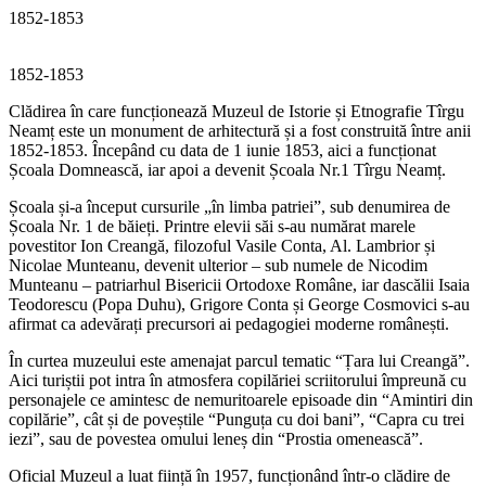
1852-1853
1852-1853
Clădirea în care funcționează Muzeul de Istorie și Etnografie Tîrgu
Neamț este un monument de arhitectură și a fost construită între anii
1852-1853. Începând cu data de 1 iunie 1853, aici a funcționat
Școala Domnească, iar apoi a devenit Școala Nr.1 Tîrgu Neamț.
Școala și-a început cursurile „în limba patriei”, sub denumirea de
Școala Nr. 1 de băieți. Printre elevii săi s-au numărat marele
povestitor Ion Creangă, filozoful Vasile Conta, Al. Lambrior și
Nicolae Munteanu, devenit ulterior – sub numele de Nicodim
Munteanu – patriarhul Bisericii Ortodoxe Române, iar dascălii Isaia
Teodorescu (Popa Duhu), Grigore Conta și George Cosmovici s-au
afirmat ca adevărați precursori ai pedagogiei moderne românești.
În curtea muzeului este amenajat parcul tematic “Țara lui Creangă”.
Aici turiștii pot intra în atmosfera copilăriei scriitorului împreună cu
personajele ce amintesc de nemuritoarele episoade din “Amintiri din
copilărie”, cât și de poveștile “Punguța cu doi bani”, “Capra cu trei
iezi”, sau de povestea omului leneș din “Prostia omenească”.
Oficial Muzeul a luat ființă în 1957, funcționând într-o clădire de