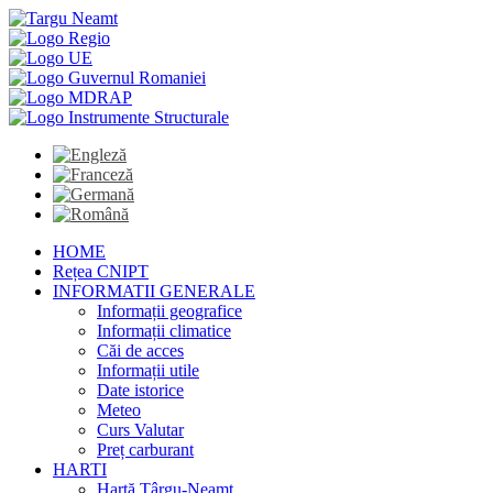
HOME
Rețea CNIPT
INFORMATII GENERALE
Informații geografice
Informații climatice
Căi de acces
Informații utile
Date istorice
Meteo
Curs Valutar
Preț carburant
HARTI
Hartă Târgu-Neamț