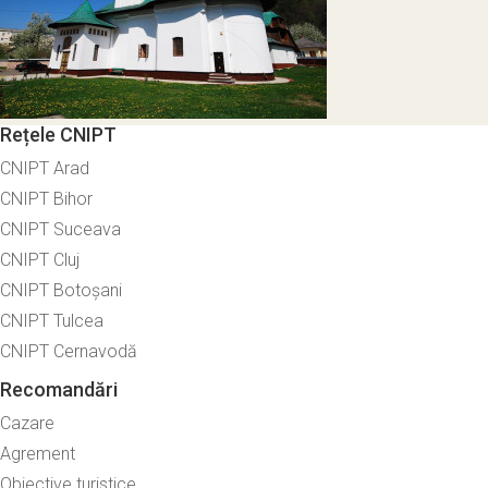
Rețele CNIPT
CNIPT Arad
CNIPT Bihor
CNIPT Suceava
CNIPT Cluj
CNIPT Botoșani
CNIPT Tulcea
CNIPT Cernavodă
Recomandări
Cazare
Agrement
Obiective turistice