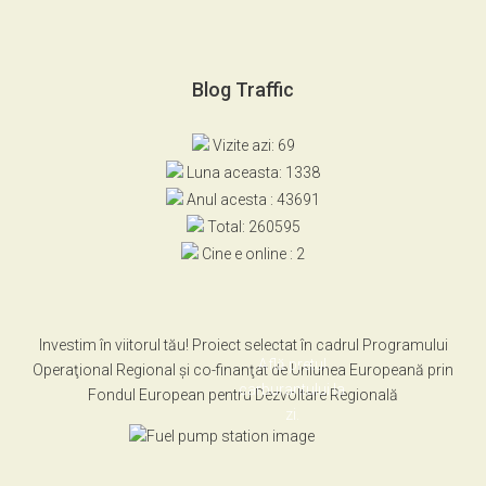
Blog Traffic
Vizite azi: 69
Luna aceasta: 1338
Anul acesta : 43691
Total: 260595
Cine e online : 2
Investim în viitorul tău! Proiect selectat în cadrul Programului
Află pretul
Operaţional Regional şi co-finanţat de Uniunea Europeană prin
carburantului la
Fondul European pentru Dezvoltare Regională
zi.