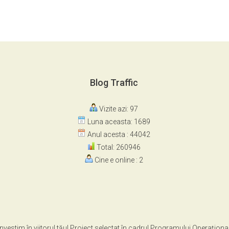
Blog Traffic
Vizite azi: 97
Luna aceasta: 1689
Anul acesta : 44042
Total: 260946
Cine e online : 2
Investim în viitorul tău! Proiect selectat în cadrul Programului Operaţiona