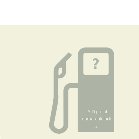
Află pretul
carburantului la
zi.
l