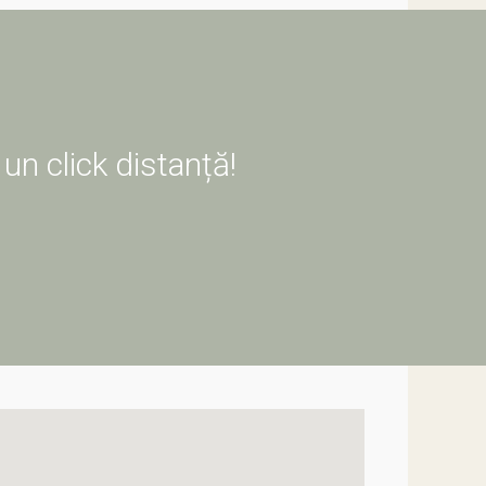
i la începutul verii, în ziua de 15 iunie, nu
ească “Pădurea de argint”. Serbarea este
 folcloric, iar prima ediție a acesteia s-a
Fotografii unice pot fi realizate pe durata
i când mestecenii pădurii îmbracă haina pe
scris-o cu atâta măiestrie în poemul “Călin,
un click distanță!