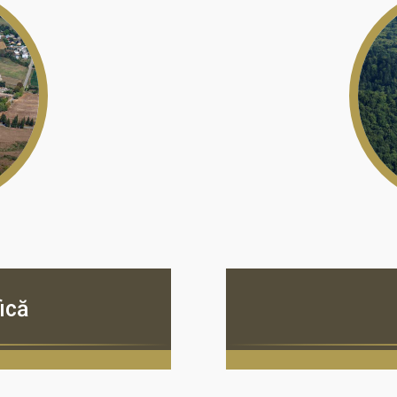
că
ică