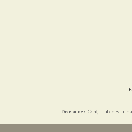
R
Disclaimer:
Conţinutul acestui mat