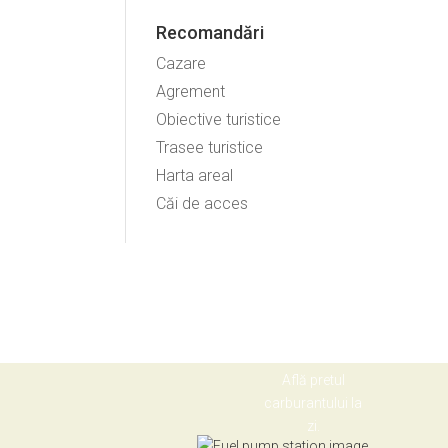
Recomandări
Cazare
Agrement
Obiective turistice
Trasee turistice
Harta areal
Căi de acces
Află pretul
carburantului la
zi.